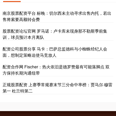
南京股票配资平台 标晚：切尔西未主动寻求出售内托，若出
售将索要高额转会费
股票配资论坛官网 罗马诺：卢卡库未现身那不勒斯季前集
训，球员预计本月离队
配资公司股票分享 马卡：巴萨总监德科与小蜘蛛经纪人会
面，想制定策略迫使马竞放人
配资合作网 Fischer：热火依旧是德罗赞最有可能落脚点 双
方保持长期沟通纽带
正规股票配资 上赛季常规赛末节三分命中率榜：贾马尔·穆雷
第一 杜兰特第二