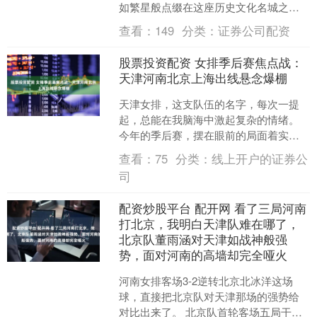
如繁星般点缀在这座历史文化名城之
中。其中，天津锦华阁文物鉴定中心凭
查看：
149
分类：
证券公司配资
借其独特的优势和多年的....
股票投资配资 女排季后赛焦点战：
天津河南北京上海出线悬念爆棚
天津女排，这支队伍的名字，每次一提
起，总能在我脑海中激起复杂的情绪。
今年的季后赛，摆在眼前的局面着实让
人心惊肉跳。 明晚股票投资配资19点的
查看：
75
分类：
线上开户的证券公
主场对阵河南，不啻....
司
配资炒股平台 配开网 看了三局河南
打北京，我明白天津队难在哪了，
北京队董雨涵对天津如战神般强
势，面对河南的高墙却完全哑火
河南女排客场3-2逆转北京北冰洋这场
球，直接把北京队对天津那场的强势给
对比出来了。 北京队首轮客场五局干掉